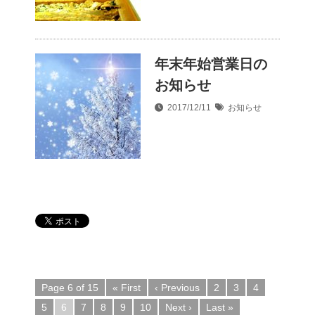
年末年始営業日の
お知らせ
2017/12/11
お知らせ
Page 6 of 15
« First
‹ Previous
2
3
4
5
6
7
8
9
10
Next ›
Last »