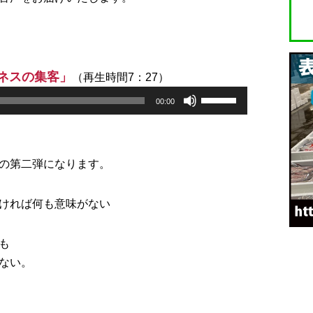
ネスの集客」
（再生時間7：27）
ボ
00:00
リ
ュ
ー
の第二弾になります。
ム
調
ければ何も意味がない
節
に
も
は
ない。
上
下
矢