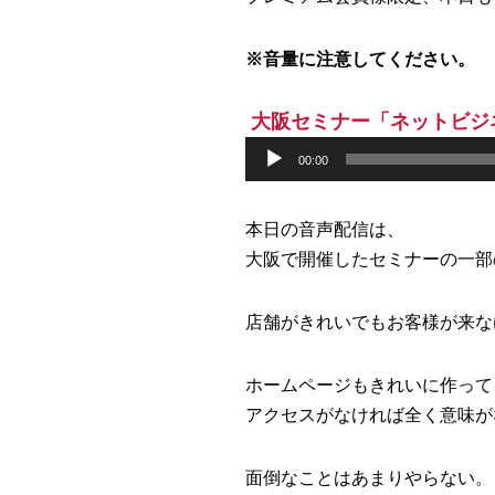
※音量に注意してください。
大阪セミナー「ネットビジ
音
00:00
声
プ
本日の音声配信は、
レ
大阪で開催したセミナーの一部
ー
ヤ
店舗がきれいでもお客様が来な
ー
ホームページもきれいに作って
アクセスがなければ全く意味が
面倒なことはあまりやらない。