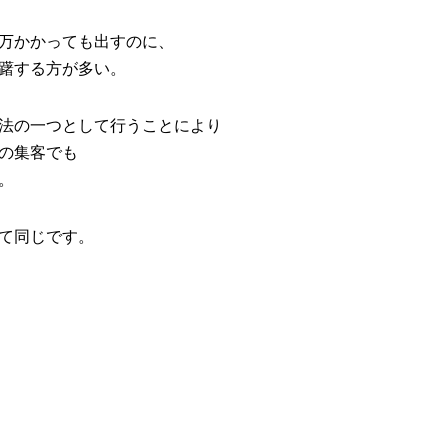
印
キ
万かかっても出すのに、
ー
躇する方が多い。
を
使
法の一つとして行うことにより
っ
の集客でも
て
。
く
だ
て同じです。
さ
い。