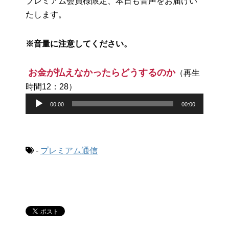
プレミアム会員様限定、本日も音声をお届けい
たします。
※音量に注意してください。
お金が払えなかったらどうするのか
（再生
時間12：28）
音
00:00
00:00
声
プ
レ
-
プレミアム通信
ー
ヤ
ー