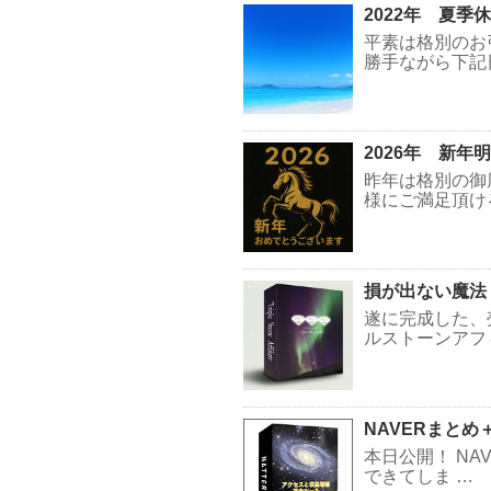
2022年 夏季
平素は格別のお
勝手ながら下記
2026年 新
昨年は格別の御
様にご満足頂け
損が出ない魔法
遂に完成した、
ルストーンアフ
NAVERまとめ＋
本日公開！ NA
できてしま …